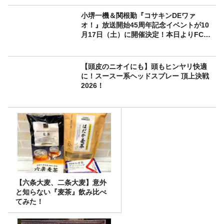
小堺一機＆関根勤『コサキンDEワァ
オ！』放送開始45周年記念イベントが10
月17日（土）に開催決定！本日よりFC先
行受付スタート！
【頭皮のニオイにも】頭もヒンヤリ快適
に！スースー系ヘッドスプレー 頂上決戦
2026！
【六条大麦、二条大麦】意外
と知らない『麦茶』飲み比べ
てみた！