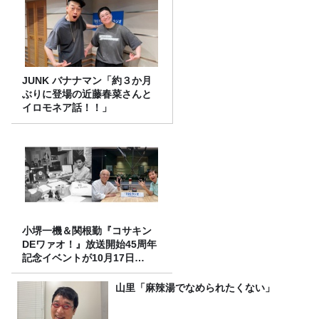
JUNK バナナマン「約３か月
ぶりに登場の近藤春菜さんと
イロモネア話！！」
小堺一機＆関根勤『コサキン
DEワァオ！』放送開始45周年
記念イベントが10月17日
（土）に開催決定！本日より
FC先行受付スタート！
山里「麻辣湯でなめられたくない」