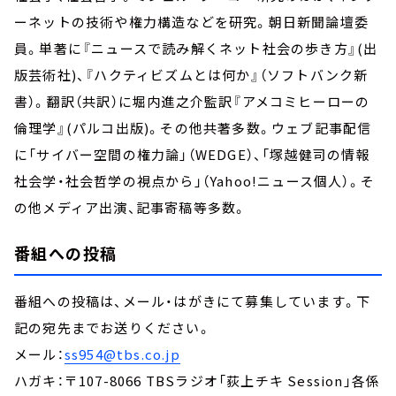
ーネットの技術や権力構造などを研究。朝日新聞論壇委
員。単著に『ニュースで読み解くネット社会の歩き方』(出
版芸術社)、『ハクティビズムとは何か』（ソフトバンク新
書）。翻訳（共訳）に堀内進之介監訳『アメコミヒーローの
倫理学』(パルコ出版)。その他共著多数。ウェブ記事配信
に「サイバー空間の権力論」（WEDGE）、「塚越健司の情報
社会学・社会哲学の視点から」（Yahoo!ニュース個人）。そ
の他メディア出演、記事寄稿等多数。
番組への投稿
番組への投稿は、メール・はがきにて募集しています。下
記の宛先までお送りください。
メール：
ss954@tbs.co.jp
ハガキ：〒107-8066 TBSラジオ「荻上チキ Session」各係