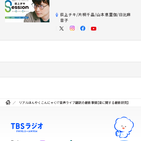
荻上チキ/片桐千晶/山本恵里伽/日比麻
音子
リアルほんやくこんにゃく!?音声ライブ翻訳の最新事情【音に関する最新研究】