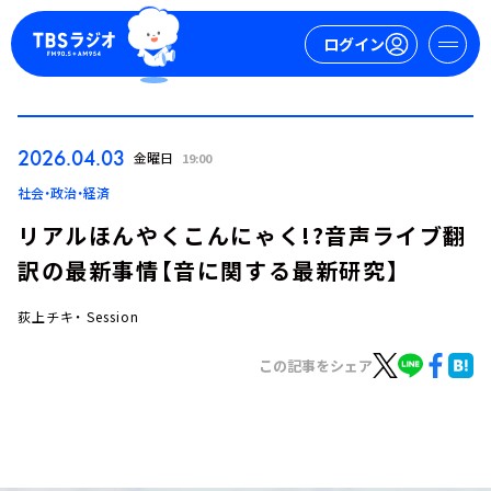
ログイン
マイページ
2026.04.03
金曜日
19:00
新規会員登録
ログイン
社会・政治・経済
リアルほんやくこんにゃく!?音声ライブ翻
訳の最新事情【音に関する最新研究】
荻上チキ・ Session
この記事をシェア
今日の番組表
週間番組表
トピックス
TBS Podcast