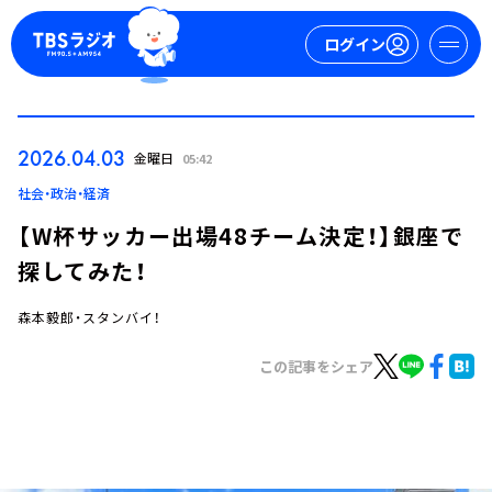
ログイン
マイページ
2026.04.03
金曜日
05:42
新規会員登録
ログイン
社会・政治・経済
【W杯サッカー出場48チーム決定！】銀座で
探してみた！
森本毅郎・スタンバイ！
この記事をシェア
今日の番組表
週間番組表
トピックス
TBS Podcast