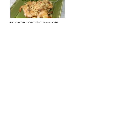
おうちにいながらハワイ気
分！ きざみにんにくで簡単！
本格！【ガーリックシュリン
プ】 桃屋のかんたんレシピ
日本のアニメがアフリカで人気の理由と
は？エンタメ社会学者が語るアフリカ市
場のリアル
「CITY CHILL CLUB」7月31日（金）の
プレイリスト
リポーターは本仮屋ユイカ！ジェーン・
スーがスイカ割りに挑む‼【#278放送後
記】