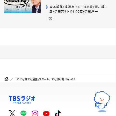
森本毅郎/遠藤泰子/山田惠資/酒井綱一
郎/伊藤芳明/渋谷和宏/伊藤洋一
「こども誰でも通園」スタート。でも預け先がない！？