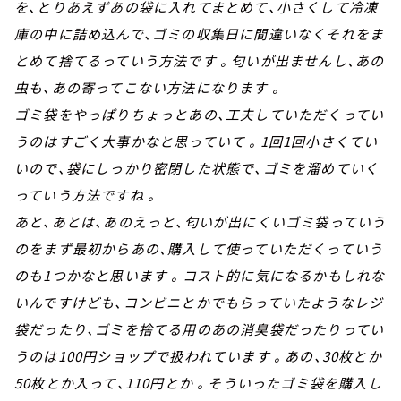
を、とりあえずあの袋に入れてまとめて、小さくして冷凍
庫の中に詰め込んで、ゴミの収集日に間違いなくそれをま
とめて捨てるっていう方法です 。匂いが出ませんし、あの
虫も、あの寄ってこない方法になります 。
ゴミ袋をやっぱりちょっとあの、工夫していただくってい
うのはすごく大事かなと思っていて 。1回1回小さくてい
いので、袋にしっかり密閉した状態で、ゴミを溜めていく
っていう方法ですね 。
あと、あとは、あのえっと、匂いが出にくいゴミ袋っていう
のをまず最初からあの、購入して使っていただくっていう
のも1つかなと思います 。コスト的に気になるかもしれな
いんですけども、コンビニとかでもらっていたようなレジ
袋だったり、ゴミを捨てる用のあの消臭袋だったりってい
うのは100円ショップで扱われています 。あの、30枚とか
50枚とか入って、110円とか 。そういったゴミ袋を購入し