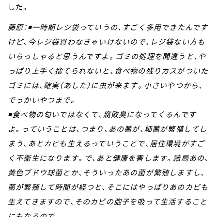
した。
藤原：◾一時期レジ袋っていうの、すごく多用できたんです
けど、今レジ袋買わなきゃいけないので、レジ袋ない方も
いらっしゃると思うんですよ。ゴミの処理を間違うと、や
っぱり上手く捨てられないと、食べ物の残りカスがついた
ゴミには、確実（あした）に虫が来ます。小さいやつから、
でっかいやつまで。
◾食べ物の匂いではなくて、腐敗臭になってくるんです
よ。っていうことは、つまり、あの菌が、細菌が繁殖してし
まう、あとカビも生えるっていうことで、居住環境がすご
く不衛生になります。で、あと健康を害します。結局あの、
黄色ブドウ球菌とか、そういったあの菌が繁殖しますし、
菌が繁殖して時間が経つと、そこにはやっぱりあのカビも
生えてきますので、そのカビの胞子を吸って生活すること
にもなるので。