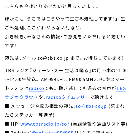
こちらも今後とりあげたいと思っています。
ほかにも「うちではこうやって生ごみ処理してます！」「生
ごみ処理、ここがわからない！」など、
引き続き、みなさんの情報・ご意見をいただけると嬉しい
です！
宛先は、メール so@tbs.co.jp まで。お待ちしています！
TBSラジオ『ジェーン・スー 生活は踊る』は月～木の11:00
～14:00生放送。 AM954kHz、FM90.5MHz、PCやスマー
トフォンは
radiko
でも。 聴き逃しても過去の音声が
TBS
ラジオクラウド
や、
radikoタイムフリー
で聴けます。
■ メッセージや悩み相談の宛先：
so@tbs.co.jp
(読まれ
たらステッカー等進呈)
■ HP：
www.tbsradio.jp/so/
(番組情報や選曲リスト等)
■ Twitter：
@seikatsu954905
(日々のお知らせ)