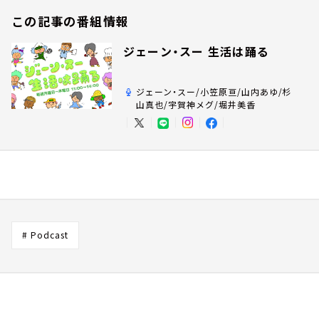
この記事の番組情報
ジェーン・スー 生活は踊る
ジェーン・スー/小笠原亘/山内あゆ/杉
山真也/宇賀神メグ/堀井美香
# Podcast