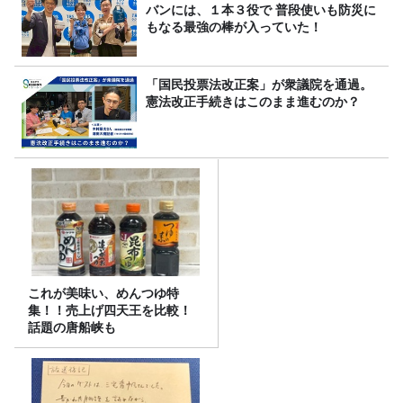
バンには、１本３役で 普段使いも防災に
もなる最強の棒が入っていた！
「国民投票法改正案」が衆議院を通過。
憲法改正手続きはこのまま進むのか？
これが美味い、めんつゆ特
集！！売上げ四天王を比較！
話題の唐船峡も