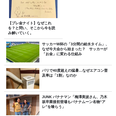
【プレ金ナイト】なぜこれ
を？と問い、そこから今を読
み解いていく。
サッカーW杯の「3分間の給水タイム」、
なぜ今大会から始まった？ サッカーが
「お金」に変わる仕組み
パリで40度超えの猛暑…なぜエアコン普
及率は「1割」なのか
JUNK バナナマン「梅澤美波さん、乃木
坂卒業後初登場もバナナムーン名物“ア
レ”を喰らう」