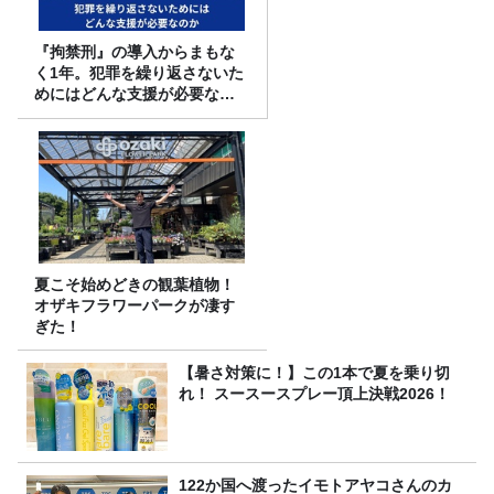
『拘禁刑』の導入からまもな
く1年。犯罪を繰り返さないた
めにはどんな支援が必要なの
か
夏こそ始めどきの観葉植物！
オザキフラワーパークが凄す
ぎた！
【暑さ対策に！】この1本で夏を乗り切
れ！ スースースプレー頂上決戦2026！
122か国へ渡ったイモトアヤコさんのカ