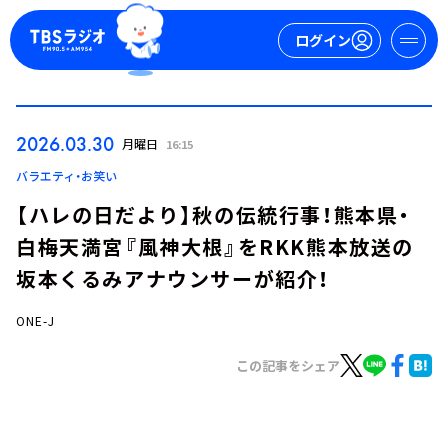
ログイン
マイページ
2026.03.30
月曜日
16:15
新規会員登録
ログイン
バラエティ・お笑い
【ハレの日だより】秋の伝統行事！熊本県・
白梅天満宮『風神大根』をRKK熊本放送の
坂本くるみアナウンサーが紹介！
ONE-J
今日の番組表
この記事をシェア
週間番組表
トピックス
TBS Podcast