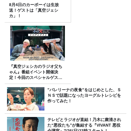
8月4日のカーボーイは生放
送！ゲストは「真空ジェシ
カ」！
『真空ジェシカのラジオ父ち
ゃん』番組イベント開催決
定！今回のスペシャルゲスト
は、タカアンドトシ！
”バレリーナの夜食”をはじめとした、Ｓ
ＮＳで話題になったヨーグルトレシピを
作ってみた！
テレビとラジオが直結！乃木に粛清され
た“悪役たち”が集結する『VIVANT 悪役
会議室』7/26(日)23時スタート！