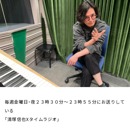
お知らせ
イベント・グッズ
YouTube
会社情報
毎週金曜日・夜２３時３０分～２３時５５分にお送りして
いる
「清塚信也Xタイムラジオ」