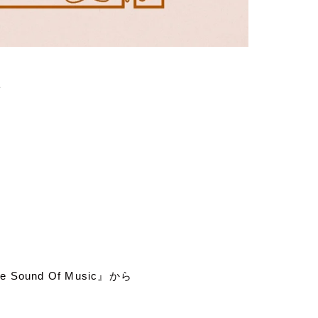
ト
e Sound Of Music
』から