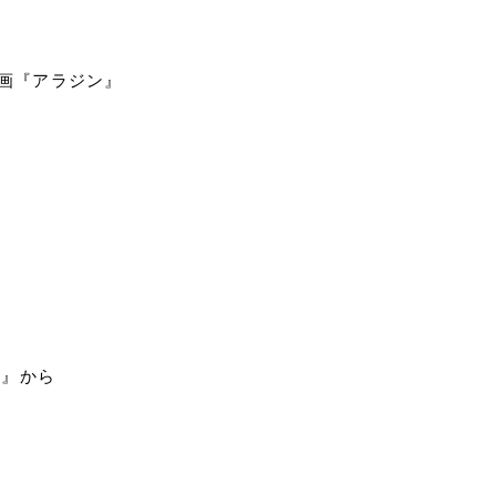
画『アラジン』
ド』から