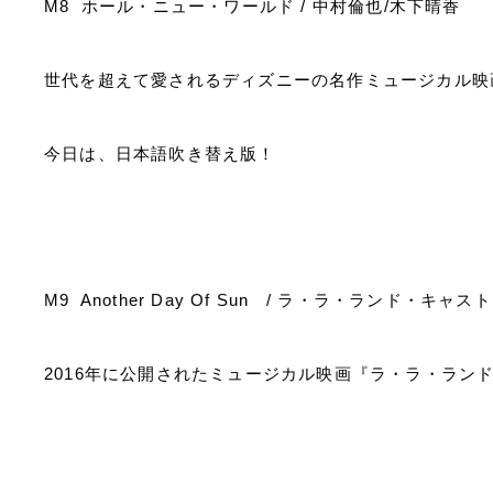
M8
ホール・ニュー・ワールド
/
中村倫也
/
木下晴香
世代を超えて愛されるディズニーの名作ミュージカル映
今日は、日本語吹き替え版！
M9 Another Day Of Sun /
ラ・ラ・ランド・キャスト
2016
年に公開されたミュージカル映画『ラ・ラ・ラン