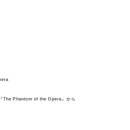
pera
『
The Phantom of the Opera
』から