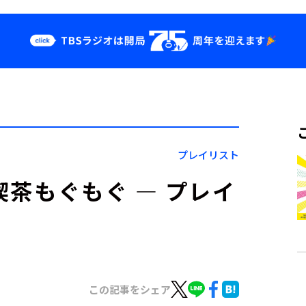
クス
イベント・グッ
ズ
st
YouTube
せ
会社情報
プレイリスト
喫茶もぐもぐ ― プレイ
この記事をシェア