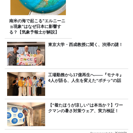
南米の海で起こる”エルニーニ
ョ現象”はなぜ日本に影響す
る？【気象予報士が解説】
東京大学・西成教授に聞く、渋滞の謎！
工場勤務から17億再生へ——『モナキ』
4人が語る、人生を変えた“ポチッ”の話
【“着たほうが涼しい”は本当か？】ワー
クマンの暑さ対策ウェア、実力検証！