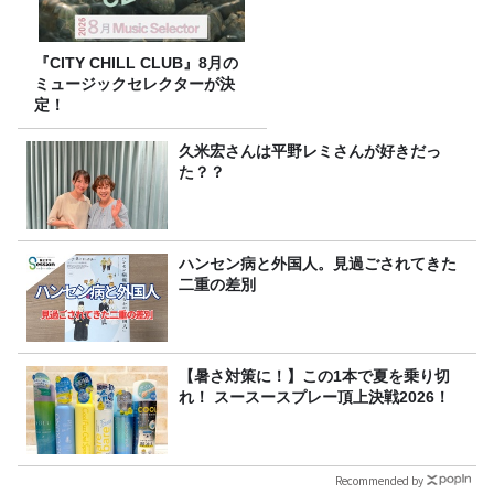
『CITY CHILL CLUB』8月の
ミュージックセレクターが決
定！
久米宏さんは平野レミさんが好きだっ
た？？
ハンセン病と外国人。見過ごされてきた
二重の差別
【暑さ対策に！】この1本で夏を乗り切
れ！ スースースプレー頂上決戦2026！
Recommended by