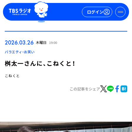
ログイン
マイページ
2026.03.26
木曜日
19:00
新規会員登録
ログイン
バラエティ・お笑い
桝太一さんに、こねくと！
こねくと
この記事をシェア
今日の番組表
週間番組表
トピックス
TBS Podcast