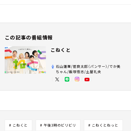
この記事の番組情報
こねくと
石山蓮華/菅良太郎（パンサー）/でか美
ちゃん/飯塚悟志/土屋礼央
# こねくと
# 午後3時のビリビリ
# こねくとねっと