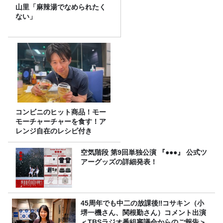
山里「麻辣湯でなめられたく
ない」
コンビニのヒット商品！モー
モーチャーチャーを食す！ア
レンジ自在のレシピ付き
空気階段 第9回単独公演 『●●●』 公式ツ
アーグッズの詳細発表！
45周年でも中二の放課後‼コサキン（小
堺一機さん、関根勤さん）コメント出演
＜TBSラジオ番組審議会からのご報告＞