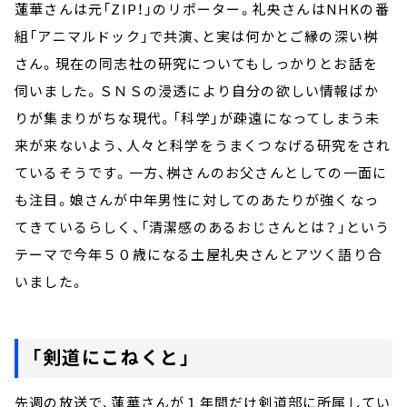
蓮華さんは元「ZIP！」のリポーター。礼央さんはNHKの番
組「アニマルドック」で共演、と実は何かとご縁の深い桝
さん。現在の同志社の研究についてもしっかりとお話を
伺いました。ＳＮＳの浸透により自分の欲しい情報ばか
りが集まりがちな現代。「科学」が疎遠になってしまう未
来が来ないよう、人々と科学をうまくつなげる研究をされ
ているそうです。一方、桝さんのお父さんとしての一面に
も注目。娘さんが中年男性に対してのあたりが強くなっ
てきているらしく、「清潔感のあるおじさんとは？」という
テーマで今年５０歳になる土屋礼央さんとアツく語り合
いました。
「剣道にこねくと」
先週の放送で、蓮華さんが１年間だけ剣道部に所属してい