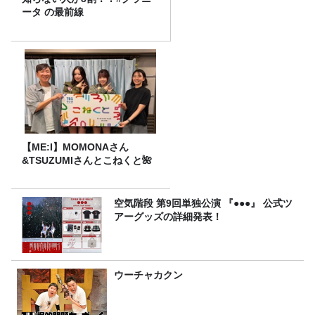
ータ の最前線
【ME:I】MOMONAさん
&TSUZUMIさんとこねくと🌺
空気階段 第9回単独公演 『●●●』 公式ツ
アーグッズの詳細発表！
ウーチャカクン