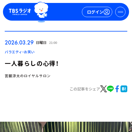
ログイン
マイページ
2026.03.29
日曜日
21:00
新規会員登録
ログイン
バラエティ・お笑い
一人暮らしの心得！
宮舘涼太のロイヤルサロン
この記事をシェア
今日の番組表
週間番組表
トピックス
TBS Podcast