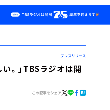
クス
イベント・グッ
ズ
st
YouTube
せ
会社情報
プレスリリース
い。」TBSラジオは開
この記事をシェア