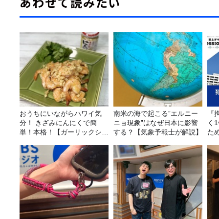
あわせて読みたい
おうちにいながらハワイ気
南米の海で起こる”エルニー
『
分！ きざみにんにくで簡
ニョ現象”はなぜ日本に影響
く
単！本格！【ガーリックシュ
する？【気象予報士が解説】
た
リンプ】 桃屋のかんたんレ
の
シピ