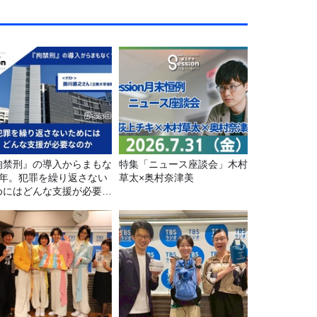
拘禁刑』の導入からまもな
特集「ニュース座談会」木村
1年。犯罪を繰り返さない
草太×奥村奈津美
めにはどんな支援が必要な
か