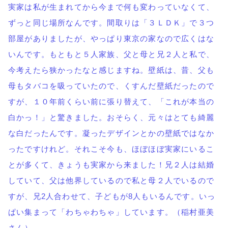
実家は私が生まれてから今まで何も変わっていなくて、
ずっと同じ場所なんです。間取りは「３ＬＤＫ」で３つ
部屋がありましたが、やっぱり東京の家なので広くはな
いんです。もともと５人家族、父と母と兄２人と私で、
今考えたら狭かったなと感じますね。壁紙は、昔、父も
母もタバコを吸っていたので、くすんだ壁紙だったので
すが、１０年前くらい前に張り替えて、「これが本当の
白かっ！」と驚きました。おそらく、元々はとても綺麗
な白だったんです。凝ったデザインとかの壁紙ではなか
ったですけれど。それこそ今も、ほぼほぼ実家にいるこ
とが多くて、きょうも実家から来ました！兄２人は結婚
していて、父は他界しているので私と母２人でいるので
すが、兄
2
人合わせて、子どもが
8
人もいるんです。いっ
ぱい集まって「わちゃわちゃ」しています。（稲村亜美