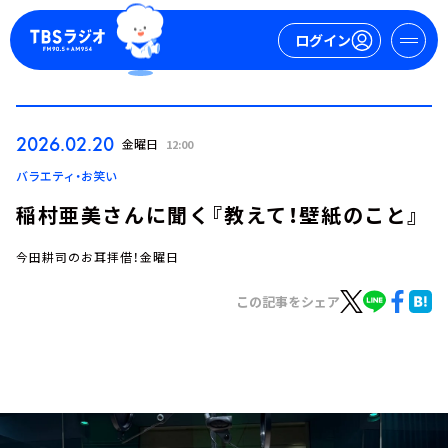
ログイン
マイページ
2026.02.20
金曜日
12:00
新規会員登録
ログイン
バラエティ・お笑い
稲村亜美さんに聞く『教えて！壁紙のこと』
今田耕司のお耳拝借！金曜日
この記事をシェア
今日の番組表
週間番組表
トピックス
TBS Podcast