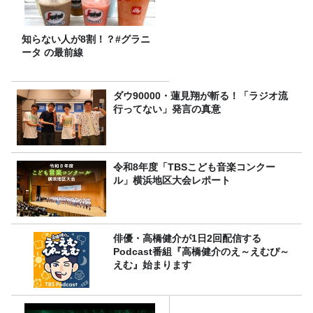
知らない人が8割！？#グラニ
ータ の最前線
ダウ90000・蓮見翔が斬る！「ラジオ流
行ってない」発言の真意
令和8年度「TBSこども音楽コンクー
ル」横浜地区大会レポート
俳優・高橋健介が1日2回配信する
Podcast番組『高橋健介のえ～えむぴ～
えむ』始まります