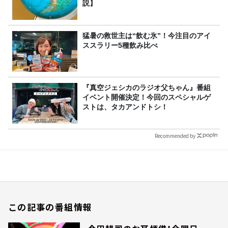
説】
猛暑の救世主は“飲む氷”！今注目のアイ
ススラリー5種飲み比べ
『真空ジェシカのラジオ父ちゃん』番組
イベント開催決定！今回のスペシャルゲ
ストは、タカアンドトシ！
Recommended by
この記事の番組情報