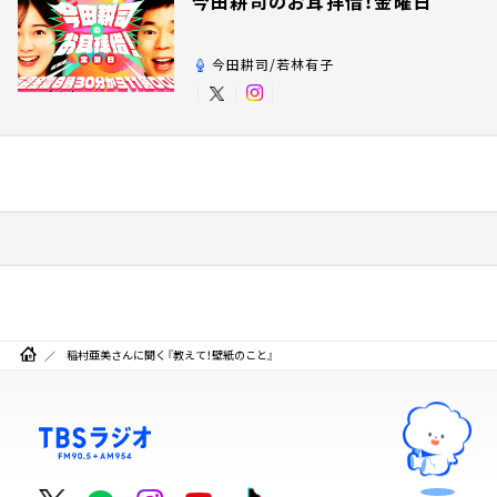
今田耕司のお耳拝借！金曜日
今田耕司/若林有子
稲村亜美さんに聞く『教えて！壁紙のこと』