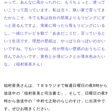
ゃって。あんなに高かったのに。もうちょっと、使って
いこうって思っています。私は元々、狭い家で育ってき
たからこそ、今でも私は自分の部屋よりもリビングにず
っと居るんですよ。実家に帰ったら母もリビングにいる
し。一緒にテレビを観て「ああだこうだ」言っていると
いう生活です。理想の壁紙は、やっぱり白っぽいのがい
いですね。でもいつかは、何か明るい壁紙のおうちにも
住んでみたいです。黄色とか薄ピンクとか薄水色みたい
な。（稲村亜美さん）
稲村亜美さんは、ＴＢＳラジオで毎週日曜日の夜
8
時から
放送中の「稲村亜美と司法書士」、そして、日曜日の夜
9
時から放送中の「中村七之助のらじのすけ」に出演中で
す。ぜひお聴きください。