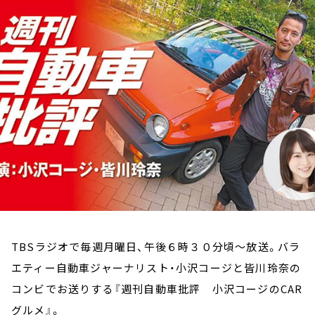
お知らせ
イベント・グッズ
YouTube
会社情報
TBSラジオで毎週月曜日、午後６時３０分頃～放送。バラ
エティー自動車ジャーナリスト・小沢コージと皆川玲奈の
コンビでお送りする『週刊自動車批評 小沢コージのCAR
グルメ』。