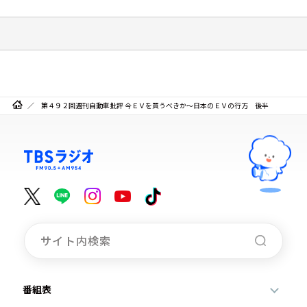
第４９２回週刊自動車批評 今ＥＶを買うべきか～日本のＥＶの行方 後半
番組表