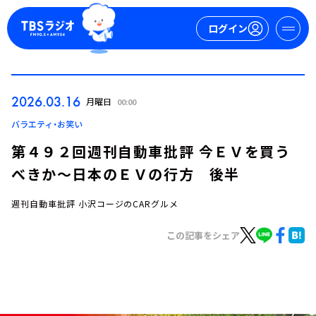
ログイン
マイページ
2026.03.16
月曜日
00:00
新規会員登録
ログイン
バラエティ・お笑い
第４９２回週刊自動車批評 今ＥＶを買う
べきか～日本のＥＶの行方 後半
週刊自動車批評 小沢コージのCARグルメ
この記事をシェア
今日の番組表
週間番組表
トピックス
TBS Podcast