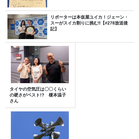
リポーターは本仮屋ユイカ！ジェーン・
スーがスイカ割りに挑む‼【#278放送後
記】
タイヤの空気圧は〇〇くらい
の硬さがベスト!? 榎本温子
さん