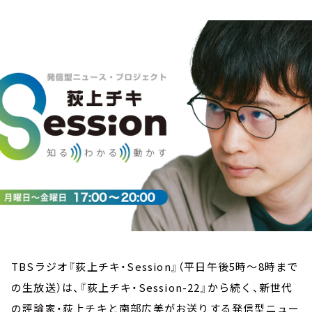
お知らせ
イベント・グッズ
YouTube
会社情報
TBSラジオ『荻上チキ・Session』（平日午後5時～8時まで
の生放送）は、『荻上チキ・Session-22』から続く、新世代
の評論家・荻上チキと南部広美がお送りする発信型ニュー