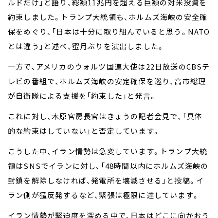
ルドだけ」と語り、総額11兆円を超える巨額の対米投資を
約束しました。トランプ大統領も、ホルムズ海峡の安全確
保をめぐり、「日本は十分に取り組んでいると思う。NATO
とは違う」と述べ、蜜月ぶりを演出しました。
一方で、アメリカのウォルツ国連大使は22日放送のCBSテ
レビの番組で、ホルムズ海峡の安定確保を巡り、高市総理
が自衛隊による支援を「約束した」と発言。
これに対し、木原官房長官はきょうの記者会見で、「具体
的な約束はしていない」と否定しています。
こうした中、イラン情勢は急変しています。トランプ大統
領はSNSでイランに対し、「48時間以内にホルムズ海峡の
封鎖を解除しなければ、発電所を壊滅させる」と投稿。イ
ラン側が猛反発するなど、緊張は極限に達しています。
イラン情勢が緊迫度を深める中で、日本はどこに向かおう