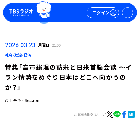
ログイン
マイページ
2026.03.23
月曜日
21:00
新規会員登録
ログイン
社会・政治・経済
特集「高市総理の訪米と日米首脳会談 ～イ
ラン情勢をめぐり日本はどこへ向かうの
か？」
荻上チキ・ Session
今日の番組表
この記事をシェア
週間番組表
トピックス
TBS Podcast