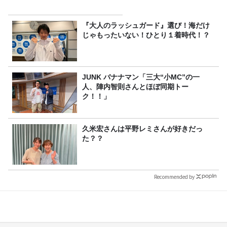
『大人のラッシュガード』選び！海だけ
じゃもったいない！ひとり１着時代！？
JUNK バナナマン「三大“小MC”の一
人、陣内智則さんとほぼ同期トー
ク！！」
久米宏さんは平野レミさんが好きだっ
た？？
Recommended by