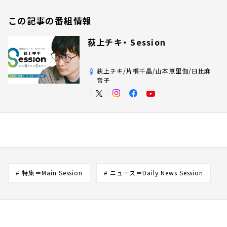
この記事の番組情報
荻上チキ・ Session
荻上チキ/片桐千晶/山本恵里伽/日比麻
音子
# 特集＝Main Session
# ニュース＝Daily News Session