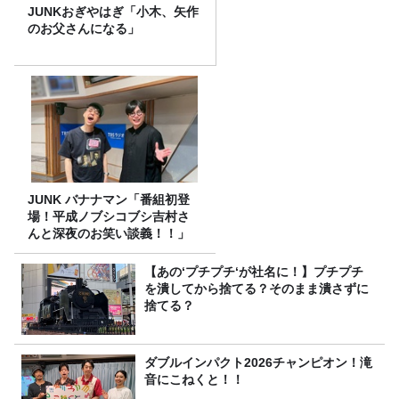
JUNKおぎやはぎ「小木、矢作
のお父さんになる」
JUNK バナナマン「番組初登
場！平成ノブシコブシ吉村さ
んと深夜のお笑い談義！！」
【あの‘プチプチ‘が社名に！】プチプチ
を潰してから捨てる？そのまま潰さずに
捨てる？
ダブルインパクト2026チャンピオン！滝
音にこねくと！！