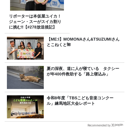
リポーターは本仮屋ユイカ！
ジェーン・スーがスイカ割り
に挑む‼【#278放送後記】
【ME:I】MOMONAさん&TSUZUMIさん
とこねくと🌺
夏の深夜、道に人が寝ている タクシー
が年400件救助する「路上寝込み」
令和8年度「TBSこども音楽コンクー
ル」練馬地区大会レポート
Recommended by