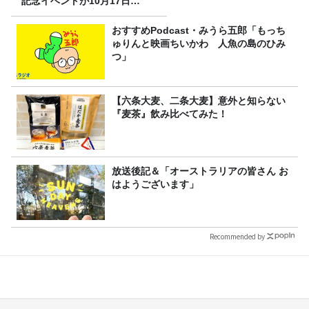
記念イベントが10月17日
（土）に開催決定！本日より
FC先行受付スタート！
おすすめPodcast・みうら五郎「もっち
ゅりんと映画ちいかわ 人魚の島のひみ
つ」
【六条大麦、二条大麦】意外と知らない
『麦茶』飲み比べてみた！
放送後記＆「オーストラリアの皆さん お
はようございます」
Recommended by