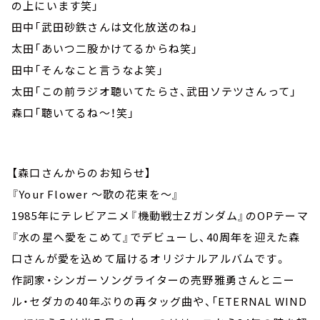
の上にいます笑」
田中「武田砂鉄さんは文化放送のね」
太田「あいつ二股かけてるからね笑」
田中「そんなこと言うなよ笑」
太田「この前ラジオ聴いてたらさ、武田ソテツさんって」
森口「聴いてるね～！笑」
【森口さんからのお知らせ】
『Your Flower ～歌の花束を～』
1985年にテレビアニメ『機動戦士Zガンダム』のOPテーマ
『水の星へ愛をこめて』でデビューし、40周年を迎えた森
口さんが愛を込めて届けるオリジナルアルバムです。
作詞家・シンガーソングライターの売野雅勇さんとニー
ル・セダカの40年ぶりの再タッグ曲や、「ETERNAL WIND