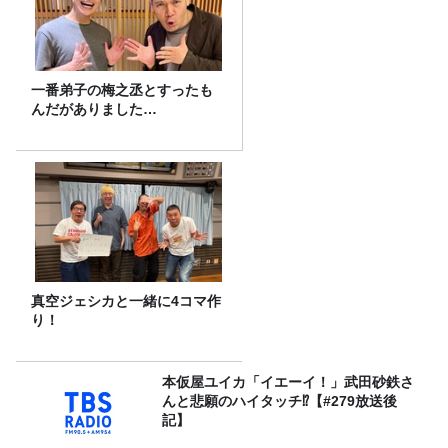
一番弟子の梅之丞とすったも
んだがありました…
真空ジェシカと一緒に4コマ作
り！
本仮屋ユイカ「イエーイ！」武田砂鉄さ
んと悲願のハイタッチ⁉【#279放送後
記】