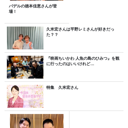
パデルの徳本佳恵さんが登
場！
久米宏さんは平野レミさんが好きだっ
た？？
『映画ちいかわ 人魚の島のひみつ』を観
に行ったのはいいけれど…
特集 久米宏さん