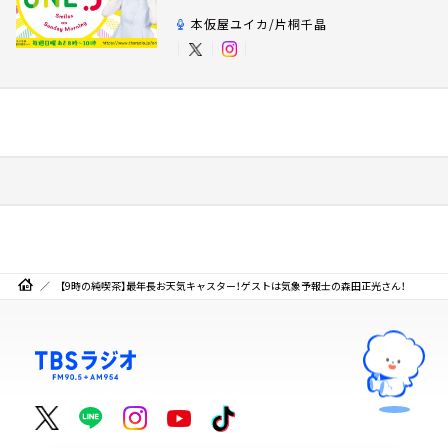
本仮屋ユイカ/片桐千晶
【9時の純喫茶】最年長お天気キャスター！ゲストは気象予報士の森田正光さん！