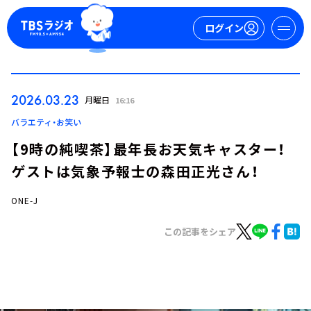
ログイン
マイページ
2026.03.23
月曜日
16:16
新規会員登録
ログイン
バラエティ・お笑い
【9時の純喫茶】最年長お天気キャスター！
ゲストは気象予報士の森田正光さん！
ONE-J
この記事をシェア
今日の番組表
週間番組表
トピックス
TBS Podcast