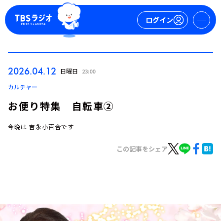
ログイン
マイページ
2026.04.12
日曜日
23:00
新規会員登録
ログイン
カルチャー
お便り特集 自転車②
今晩は 吉永小百合です
この記事をシェア
今日の番組表
週間番組表
トピックス
TBS Podcast