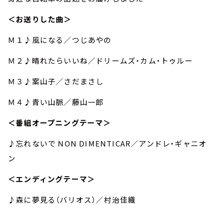
＜お送りした曲＞
Ｍ１♪風になる／つじあやの
Ｍ２♪晴れたらいいね／ドリームズ・カム・トゥルー
Ｍ３♪案山子／さだまさし
Ｍ４♪青い山脈／藤山一郎
＜番組オープニングテーマ＞
♪忘れないで NON DIMENTICAR／アンドレ・ギャニオ
ン
＜エンディングテーマ＞
♪森に夢見る（バリオス）／村治佳織