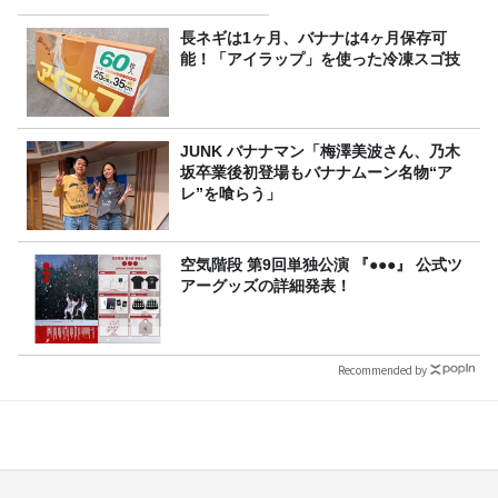
長ネギは1ヶ月、バナナは4ヶ月保存可
能！「アイラップ」を使った冷凍スゴ技
JUNK バナナマン「梅澤美波さん、乃木
坂卒業後初登場もバナナムーン名物“ア
レ”を喰らう」
空気階段 第9回単独公演 『●●●』 公式ツ
アーグッズの詳細発表！
Recommended by