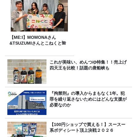
【ME:I】MOMONAさん
&TSUZUMIさんとこねくと🌺
これが美味い、めんつゆ特集！！売上げ
四天王を比較！話題の唐船峡も
『拘禁刑』の導入からまもなく1年。犯
罪を繰り返さないためにはどんな支援が
必要なのか
【100円ショップで買える！】スースー
系ボディシート頂上決戦２０２６