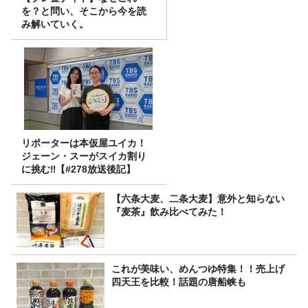
を？と問い、そこから今を読
み解いていく。
リポーターは本仮屋ユイカ！
ジェーン・スーがスイカ割り
に挑む‼【#278放送後記】
【六条大麦、二条大麦】意外と知らない
『麦茶』飲み比べてみた！
これが美味い、めんつゆ特集！！売上げ
四天王を比較！話題の唐船峡も