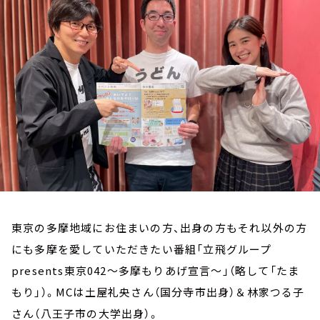
お知らせ
イベント・グッズ
YouTube
会社情報
東京の多摩地域にお住まいの方、出身の方もそれ以外の方
にも多摩を愛していただきたい番組「立飛グループ
presents東京042～多摩もりあげ宣言～」（略して「たま
もり」）。MCは土屋礼央さん（国分寺市出身）＆林家つる子
さん（八王子市の大学出身）。