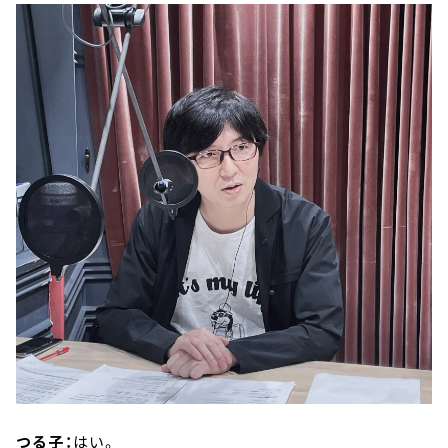
つる子：
はい。