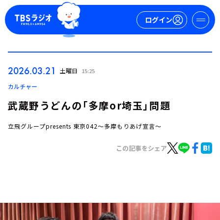
ログイン
マイページ
2026.03.21
土曜日
15:25
新規会員登録
ログイン
カルチャー
武蔵野うどんの「多摩or埼玉」問題
立飛グループpresents 東京042～多摩もりあげ宣言～
この記事をシェア
今日の番組表
週間番組表
トピックス
TBS Podcast