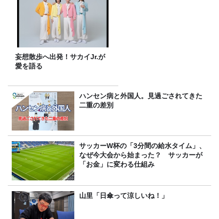
妄想散歩へ出発！サカイJr.が
愛を語る
ハンセン病と外国人。見過ごされてきた
二重の差別
サッカーW杯の「3分間の給水タイム」、
なぜ今大会から始まった？ サッカーが
「お金」に変わる仕組み
山里「日傘って涼しいね！」