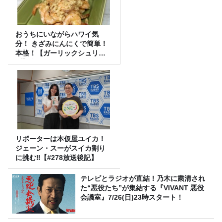
おうちにいながらハワイ気
分！ きざみにんにくで簡単！
本格！【ガーリックシュリン
プ】 桃屋のかんたんレシピ
リポーターは本仮屋ユイカ！
ジェーン・スーがスイカ割り
に挑む‼【#278放送後記】
テレビとラジオが直結！乃木に粛清され
た“悪役たち”が集結する『VIVANT 悪役
会議室』7/26(日)23時スタート！