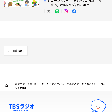
ジェーン・スー/小笠原亘/山内あゆ/杉
山真也/宇賀神メグ/堀井美香
# Podcast
寝言を言ったり、 オナラをしたりするロボットが最高の癒しをくれる【ペットロボ
ット特集】