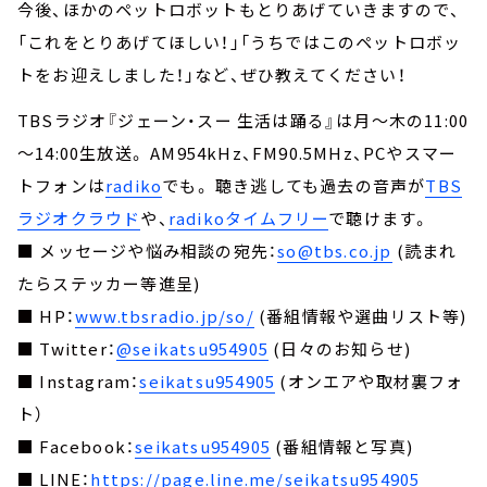
今後、ほかのペットロボットもとりあげていきますので、
「これをとりあげてほしい！」「うちではこのペットロボッ
トをお迎えしました！」など、ぜひ教えてください！
TBSラジオ『ジェーン・スー 生活は踊る』は月～木の11:00
～14:00生放送。 AM954kHz、FM90.5MHz、PCやスマー
トフォンは
radiko
でも。 聴き逃しても過去の音声が
TBS
ラジオクラウド
や、
radikoタイムフリー
で聴けます。
■ メッセージや悩み相談の宛先：
so@tbs.co.jp
(読まれ
たらステッカー等進呈)
■ HP：
www.tbsradio.jp/so/
(番組情報や選曲リスト等)
■ Twitter：
@seikatsu954905
(日々のお知らせ)
■ Instagram：
seikatsu954905
(オンエアや取材裏フォ
ト）
■ Facebook：
seikatsu954905
(番組情報と写真)
■ LINE：
https://page.line.me/seikatsu954905