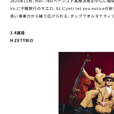
2025年11月、mol-74のベーシスト髙橋涼馬を中心に結
Vo.に不眠旅行のモエカ、Gt.にyeti let you not
高い演奏力から繰り広げられる、ポップでオルタナティ
3.4週目
H ZETTRIO