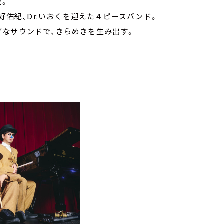
成。
iceの秋好佑紀、Dr.いおくを迎えた４ピースバンド。
ブなサウンドで、きらめきを生み出す。