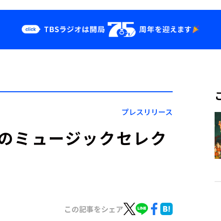
クス
イベント・グッ
ズ
st
YouTube
せ
会社情報
プレスリリース
B』4月のミュージックセレク
この記事をシェア