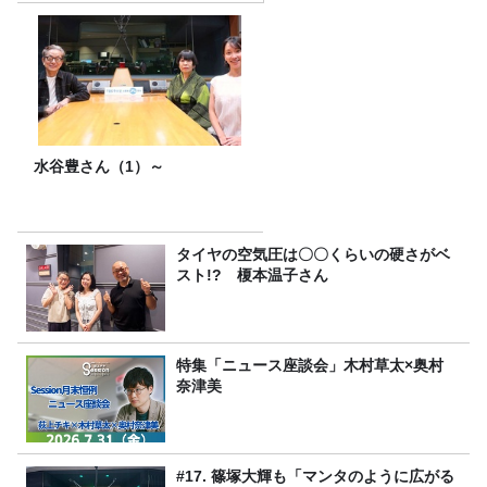
水谷豊さん（1）～
タイヤの空気圧は〇〇くらいの硬さがベ
スト!? 榎本温子さん
特集「ニュース座談会」木村草太×奥村
奈津美
#17. 篠塚大輝も「マンタのように広がる