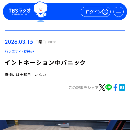
ログイン
マイページ
2026.03.15
日曜日
00:00
新規会員登録
ログイン
バラエティ・お笑い
イントネーション中パニック
俺達には土曜日しかない
この記事をシェア
今日の番組表
週間番組表
トピックス
TBS Podcast