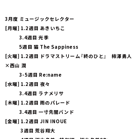
3月度 ミュージックセレクター
[月曜] 1.2週目 あきいちこ
3.4週目 光季
5週目 猫 The Sappiness
[火曜] 1.2週目 ドラマストリーム『終のひと』 柿澤勇人
×西山 潤
3-5週目 Re:name
[水曜] 1.2週目 夜々
3.4週目 ラナメリサ
[木曜] 1.2週目 雨のパレード
3.4週目 一寸先闇バンド
[金曜] 1.2週目 JIN INOUE
3週目 荒谷翔大