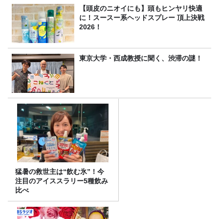
【頭皮のニオイにも】頭もヒンヤリ快適
に！スースー系ヘッドスプレー 頂上決戦
2026！
東京大学・西成教授に聞く、渋滞の謎！
猛暑の救世主は“飲む氷”！今
注目のアイススラリー5種飲み
比べ