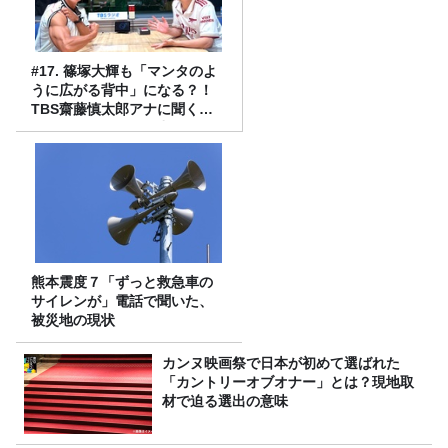
#17. 篠塚大輝も「マンタのよ
うに広がる背中」になる？！
TBS齋藤慎太郎アナに聞くメ
ンズフィジークの魅力！！
熊本震度７「ずっと救急車の
サイレンが」電話で聞いた、
被災地の現状
カンヌ映画祭で日本が初めて選ばれた
「カントリーオブオナー」とは？現地取
材で迫る選出の意味