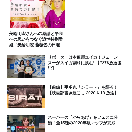
美輪明宏さんへの感謝と平和
への思いをつなぐ追悼特別番
組『美輪明宏 薔薇色の日曜日
～ごきげんよう、ルンルン
～』8/9（日）16時放送
リポーターは本仮屋ユイカ！ジェーン・
スーがスイカ割りに挑む‼【#278放送後
記】
【前編】宇多丸『シラート』を語る！
【映画評書き起こし 2026.6.18 放送】
スーパーの「からあげ」をフェスに分
類！全15種の2026年版マップが完成