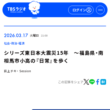
ログイン
マイページ
2026.03.17
火曜日
21:00
新規会員登録
ログイン
社会・政治・経済
シリーズ東日本大震災15年 ～福島県・南
相馬市小高の『日常』を歩く
荻上チキ・ Session
この記事をシェア
今日の番組表
週間番組表
トピックス
TBS Podcast