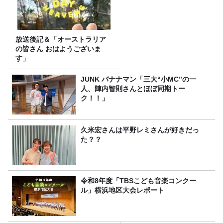
放送後記＆「オーストラリア
の皆さん おはようございま
す」
JUNK バナナマン「三大“小MC”の一
人、陣内智則さんとほぼ同期トー
ク！！」
久米宏さんは平野レミさんが好きだっ
た？？
令和8年度「TBSこども音楽コンクー
ル」横浜地区大会レポート