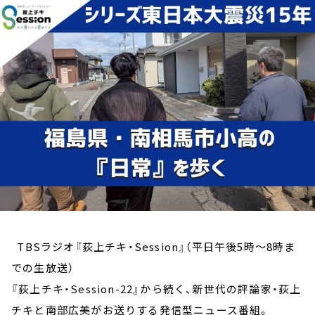
お知らせ
イベント・グッズ
YouTube
会社情報
TBSラジオ『荻上チキ・Session』（平日午後5時～8時ま
での生放送）
『荻上チキ・Session-22』から続く、新世代の評論家・荻上
チキと南部広美がお送りする発信型ニュース番組。