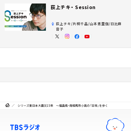
荻上チキ・ Session
荻上チキ/片桐千晶/山本恵里伽/日比麻
音子
シリーズ東日本大震災15年 ～福島県・南相馬市小高の『日常』を歩く