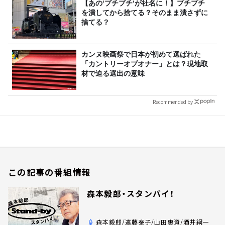
【あの‘プチプチ‘が社名に！】プチプチ
を潰してから捨てる？そのまま潰さずに
捨てる？
カンヌ映画祭で日本が初めて選ばれた
「カントリーオブオナー」とは？現地取
材で迫る選出の意味
Recommended by
この記事の番組情報
森本毅郎・スタンバイ！
森本毅郎/遠藤泰子/山田惠資/酒井綱一