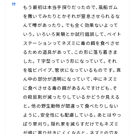
もう最初は本当手探りだったので、風船ガム
を撒いてみたりとかそれが窒息させられるな
んて噂があったり。でも全く効果ないよって
いう。いろいろ実験とか試行錯誤して、ベイト
ステーションってネズミに毒の餌を食べさせ
るための道具があって、この形に落ち着きま
した。Ｔ字型っていう形になっていて。それ
を塩ビパイプ、管状になっているものです。真
ん中の部分が透明になっていて、中にネズミ
に食べさせる毒の餌があるんですけども、そ
の殺鼠剤が減ったりしているかどうか見える
と。他の野生動物が間違って食べたりしない
ように、安全性にも配慮している。あとはやっ
ぱり草刈り。隠れ家を減らすだけでもネズミ
が畑に寄り付きにくくなると。ネズミの穴を