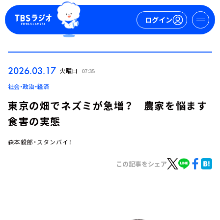
ログイン
マイページ
2026.03.17
火曜日
07:35
新規会員登録
ログイン
社会・政治・経済
東京の畑でネズミが急増？ 農家を悩ます
食害の実態
森本毅郎・スタンバイ！
この記事をシェア
今日の番組表
週間番組表
トピックス
TBS Podcast