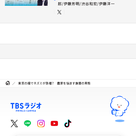
郎/伊藤芳明/渋谷和宏/伊藤洋一
東京の畑でネズミが急増？ 農家を悩ます食害の実態