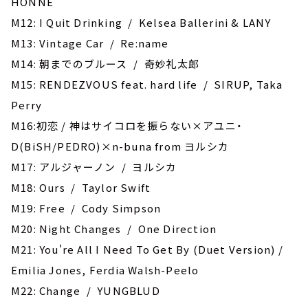
HONNE
M12: I Quit Drinking / Kelsea Ballerini & LANY
M13: Vintage Car / Re:name
M14: 朝までのブルース / 奇妙礼太郎
M15: RENDEZVOUS feat. hard life / SIRUP, Taka
Perry
M16:初恋 / 神はサイコロを振らない×アユニ・
D(BiSH/PEDRO)×n-buna from ヨルシカ
M17: アルジャーノン / ヨルシカ
M18: Ours / Taylor Swift
M19: Free / Cody Simpson
M20: Night Changes / One Direction
M21: You're All I Need To Get By (Duet Version) /
Emilia Jones, Ferdia Walsh-Peelo
M22: Change / YUNGBLUD