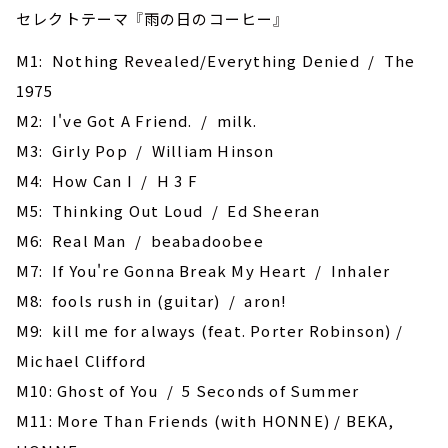
セレクトテーマ 『雨の日のコーヒー』
M1: Nothing Revealed/Everything Denied / The
1975
M2: I've Got A Friend. / milk.
M3: Girly Pop / William Hinson
M4: How Can I / H 3 F
M5: Thinking Out Loud / Ed Sheeran
M6: Real Man / beabadoobee
M7: If You're Gonna Break My Heart / Inhaler
M8: ‎fools rush in (guitar) / aron!
M9: kill me for always (feat. Porter Robinson) /
Michael Clifford
M10: Ghost of You / 5 Seconds of Summer
M11: More Than Friends (with HONNE) / BEKA,