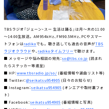
TBSラジオ『ジェーン・スー 生活は踊る』は月～木の11:00
～14:00生放送。 AM954kHz、FM90.5MHz、PCやスマー
トフォンは
radiko
でも。 聴き逃しても過去の音声が
TBS
ラジオクラウド
や、
radikoタイムフリー
で聴けます。
■ メッセージや悩み相談の宛先：
so@tbs.co.jp
(読まれ
たらステッカー等進呈)
■ HP：
www.tbsradio.jp/so/
(番組情報や選曲リスト等)
■ Twitter：
@seikatsu954905
(日々のお知らせ)
■ Instagram：
seikatsu954905
(オンエアや取材裏フォ
ト）
■ Facebook：
seikatsu954905
(番組情報と写真)