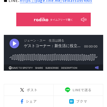
■ LINE：
https://page.line.me/seikatsu954905
タイムフリーで聴く
ポスト
LINEで送る
シェア
ブクマ