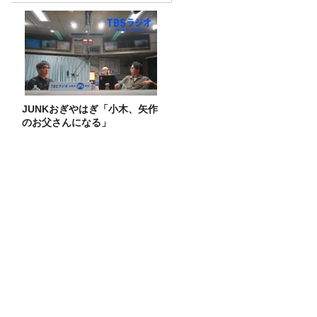
JUNKおぎやはぎ「小木、矢作
のお父さんになる」
「今年は蚊が大量発生!?」専門家が教え
る、刺されないための対策と虫除け剤の
選び方
ハンセン病と外国人。見過ごされてきた
二重の差別
猛暑の救世主は“飲む氷”！今注目のアイ