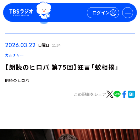
ログイン
マイページ
2026.03.22
日曜日
11:34
新規会員登録
ログイン
カルチャー
【朗読のヒロバ 第75回】狂言「蚊相撲」
朗読のヒロバ
この記事をシェア
今日の番組表
週間番組表
トピックス
TBS Podcast