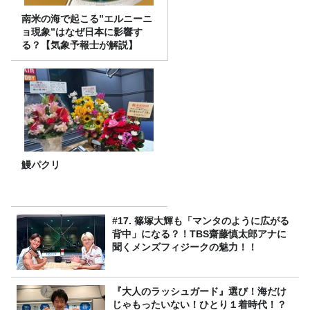
南米の海で起こる”エルニーニ
ョ現象”はなぜ日本に影響す
る？【気象予報士が解説】
鰻パクリ
#17. 篠塚大輝も「マンタのように広がる
背中」になる？！TBS齋藤慎太郎アナに
聞くメンズフィジークの魅力！！
『大人のラッシュガード』選び！海だけ
じゃもったいない！ひとり１着時代！？