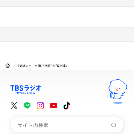
【朗読のヒロバ 第75回】狂言「蚊相撲」