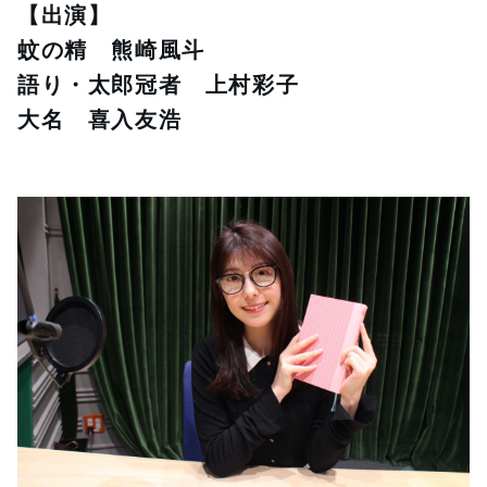
【出演】
蚊の精　熊崎風斗
語り・太郎冠者　上村彩子
大名　喜入友浩