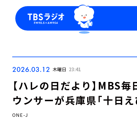
今日の番組表
トピッ
週間番組表
TBS
Podca
お知ら
2026.03.12
木曜日
23:41
【ハレの日だより】MBS
ウンサーが兵庫県「十日え
ONE-J