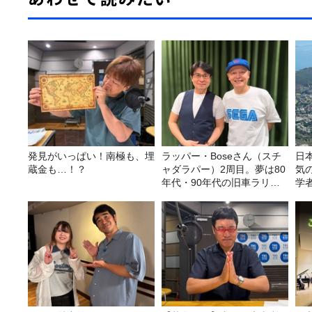
発見がいっぱい！南極も、埋
ラッパー・Boseさん（スチ
日
蔵金も…！？
ャダラパー）2周目。夢は80
気
年代・90年代の旧車ラリ
学
ー！
ア