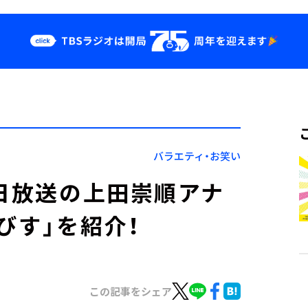
クス
イベント・グッ
ズ
st
YouTube
せ
会社情報
バラエティ・お笑い
毎日放送の上田崇順アナ
びす」を紹介！
この記事をシェア