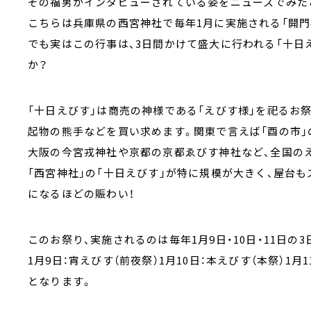
その福男がインタビューされている姿をニュースでみた
こちらは兵庫県の西宮神社で毎年1月に実施される「開門
でも実はこの行事は、3日間かけて盛大に行われる「十日
か？
「十日えびす」は商売の神様である「えびす様」を祀るお
起物の熊手などを買い求めます。関東で言えば「酉の市」
大阪の今宮戎神社や京都の京都ゑびす神社など、全国の
「西宮神社」の「十日えびす」が特に規模が大きく、屋台も
になるほどの賑わい！
このお祭り、実施されるのは毎年1月9日・10日・11日の3
1月9日：宵えびす（前夜祭）1月10日：本えびす（本祭）1
となります。