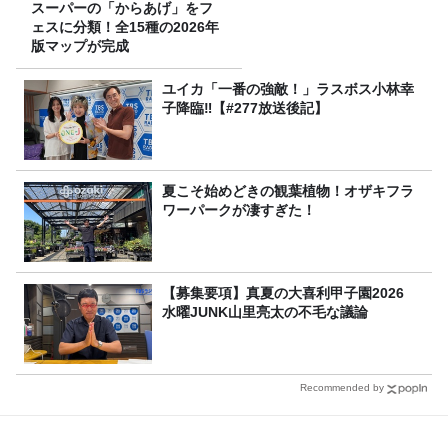
スーパーの「からあげ」をフ
ェスに分類！全15種の2026年
版マップが完成
ユイカ「一番の強敵！」ラスボス小林幸
子降臨‼【#277放送後記】
夏こそ始めどきの観葉植物！オザキフラ
ワーパークが凄すぎた！
【募集要項】真夏の大喜利甲子園2026
水曜JUNK山里亮太の不毛な議論
Recommended by