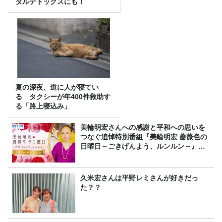
タルデトックスにも！
夏の深夜、道に人が寝てい
る タクシーが年400件救助す
る「路上寝込み」
美輪明宏さんへの感謝と平和への思いを
つなぐ追悼特別番組『美輪明宏 薔薇色の
日曜日～ごきげんよう、ルンルン～』
8/9（日）16時放送
久米宏さんは平野レミさんが好きだっ
た？？