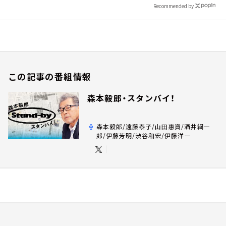
Recommended by
この記事の番組情報
森本毅郎・スタンバイ！
森本毅郎/遠藤泰子/山田惠資/酒井綱一
郎/伊藤芳明/渋谷和宏/伊藤洋一