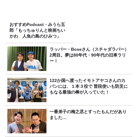
おすすめPodcast・みうら五
郎「もっちゅりんと映画ちい
かわ 人魚の島のひみつ」
ラッパー・Boseさん（スチャダラパー）
2周目。夢は80年代・90年代の旧車ラリ
ー！
122か国へ渡ったイモトアヤコさんのカ
バンには、１本３役で 普段使いも防災に
もなる最強の棒が入っていた！
一番弟子の梅之丞とすったもんだがあり
ました…