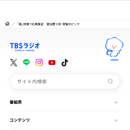
「嵐」特需で札幌異変 宿泊費５倍・受験生ピンチ
番組表
コンテンツ