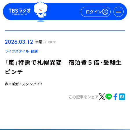
ログイン
マイページ
2026.03.12
木曜日
00:00
新規会員登録
ログイン
ライフスタイル・健康
「嵐」特需で札幌異変 宿泊費５倍・受験生
ピンチ
森本毅郎・スタンバイ！
この記事をシェア
今日の番組表
週間番組表
トピックス
TBS Podcast