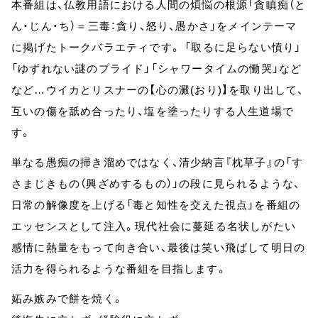
本番組は、仏教用語における人間の煩悩の根源「貪瞋痴（と
ん・じん・ち）＝三毒：貪り、怒り、愚かさ」をメインテーマ
に掲げたトークバラエティです。 「取るに足らない憤り」
「ゆずれない謎のプライド」「シャワータイムの慟哭」など
など…ウイカとリスナーの【心の澱(おり)】を取り出して、
互いの傷を舐め合ったり、塩を塗ったりする人生道場で
す。
単なる愚痴の掃き溜めではなく、清少納言『枕草子』の「す
さまじきもの（興ざめするもの）」の段に見られるような、
日常の解像度を上げる「毒と知性を交えた視点」を番組の
エッセンスとして注入。現代社会に蔓延る名状しがたい
感情に熱量をもって向き合い、最後は笑い飛ばして明日の
活力を得られるような番組を目指します。
妬み嫉みで餅を焼く。