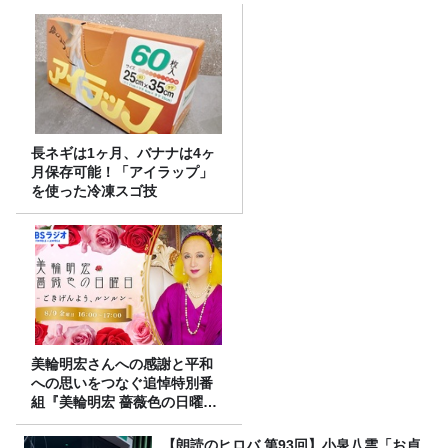
長ネギは1ヶ月、バナナは4ヶ
月保存可能！「アイラップ」
を使った冷凍スゴ技
美輪明宏さんへの感謝と平和
への思いをつなぐ追悼特別番
組『美輪明宏 薔薇色の日曜日
～ごきげんよう、ルンルン
～』8/9（日）16時放送
【朗読のヒロバ 第93回】小泉八雲「お貞