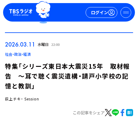
ログイン
マイページ
2026.03.11
水曜日
22:00
新規会員登録
ログイン
社会・政治・経済
特集「シリーズ東日本大震災15年 取材報
告 ～耳で聴く震災遺構・請戸小学校の記
憶と教訓」
荻上チキ・ Session
今日の番組表
この記事をシェア
週間番組表
トピックス
TBS Podcast