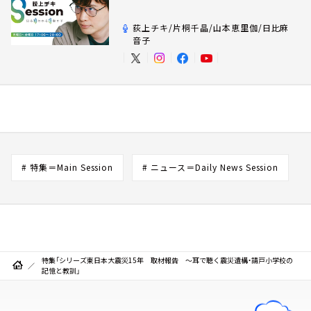
荻上チキ/片桐千晶/山本恵里伽/日比麻
音子
# 特集＝Main Session
# ニュース＝Daily News Session
特集「シリーズ東日本大震災15年 取材報告 ～耳で聴く震災遺構・請戸小学校の
記憶と教訓」