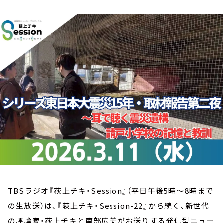
お知らせ
イベント・グッズ
YouTube
会社情報
TBSラジオ『荻上チキ・Session』（平日午後5時～8時まで
の生放送）は、『荻上チキ・Session-22』から続く、新世代
の評論家・荻上チキと南部広美がお送りする発信型ニュー