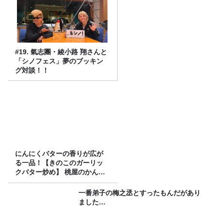
#19. 氣志團・綾小路 翔さんと
「シノフェス」夢のブッキン
グ対談！！
にんにくバターの香りが広が
る一品！【きのこのガーリッ
クバター炒め】 桃屋のかんた
んレシピ
一番弟子の梅之丞とすったもんだがあり
ました…