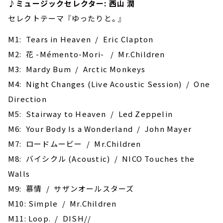
♪ミュージックセレクター: 西山 潤
セレクトテーマ 『ゆったりと。』
M1: Tears in Heaven / Eric Clapton
M2: 花 -Mémento-Mori- / Mr.Children
M3: Mardy Bum / Arctic Monkeys
M4: Night Changes (Live Acoustic Session) / One
Direction
M5: Stairway to Heaven / Led Zeppelin
M6: Your Body Is a Wonderland / John Mayer
M7: ‎ロードムービー / Mr.Children
M8: バイシクル (Acoustic) / NICO Touches the
Walls
M9: 慕情 / サザンオールスターズ
M10: Simple / Mr.Children
M11: Loop. / DISH//