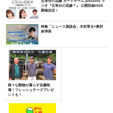
五等分の花嫁 カードゲーム presents ラ
ジオ『五等分の花嫁＊』 公開収録2026
開催決定！
特集「ニュース座談会」木村草太×奥村
奈津美
様々な動物が暮らす佐藤牧
場！フレッシュチーズプレゼ
ントも！