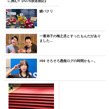
に挑む‼【#278放送後記】
鰻パクリ
一番弟子の梅之丞とすったもんだがあり
ました…
#69 そろそろ愚痴ログの時間かも～。