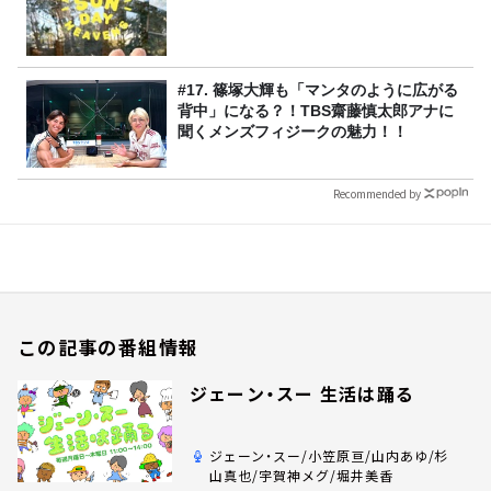
#17. 篠塚大輝も「マンタのように広がる
背中」になる？！TBS齋藤慎太郎アナに
聞くメンズフィジークの魅力！！
Recommended by
この記事の番組情報
ジェーン・スー 生活は踊る
ジェーン・スー/小笠原亘/山内あゆ/杉
山真也/宇賀神メグ/堀井美香