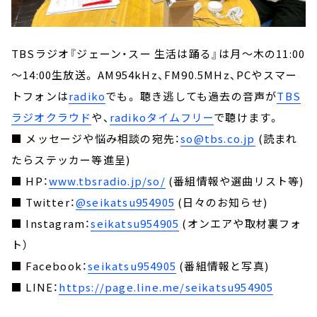
TBSラジオ『ジェーン・スー 生活は踊る』は月～木の11:00
～14:00生放送。 AM954kHz、FM90.5MHz、PCやスマー
トフォンは
radiko
でも。 聴き逃しても過去の音声が
TBS
ラジオクラウド
や、
radikoタイムフリー
で聴けます。
■ メッセージや悩み相談の宛先：
so@tbs.co.jp
(読まれ
たらステッカー等進呈)
■ HP：
www.tbsradio.jp/so/
(番組情報や選曲リスト等)
■ Twitter：
@seikatsu954905
(日々のお知らせ)
■ Instagram：
seikatsu954905
(オンエアや取材裏フォ
ト）
■ Facebook：
seikatsu954905
(番組情報と写真)
■ LINE：
https://page.line.me/seikatsu954905