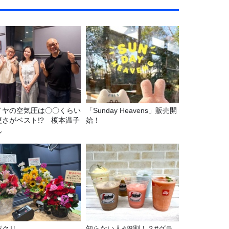
イヤの空気圧は〇〇くらい
「Sunday Heavens」販売開
硬さがベスト!? 榎本温子
始！
ん
パクリ
知らない人が8割！？#グラ