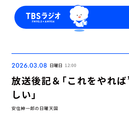
今日の番組表
トピッ
週間番組表
TBS
Podca
お知ら
2026.03.08
日曜日
12:00
放送後記＆「これをやれば”
しい」
安住紳一郎の日曜天国