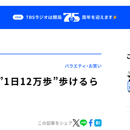
クス
イベント・グッ
ズ
st
YouTube
せ
会社情報
バラエティ・お笑い
1日12万歩”歩けるら
この記事をシェア