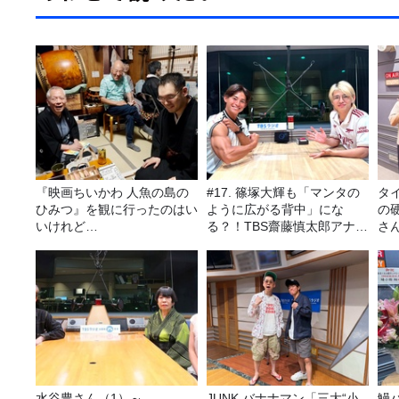
『映画ちいかわ 人魚の島の
#17. 篠塚大輝も「マンタの
タ
ひみつ』を観に行ったのはい
ように広がる背中」にな
の
いけれど…
る？！TBS齋藤慎太郎アナに
さ
聞くメンズフィジークの魅
力！！
水谷豊さん（1）～
JUNK バナナマン「三大“小
鰻