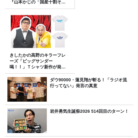
『山本かじの「国産十割そ
ば」』とは？【十割そば10種
食べ比べ】
きしたかの高野のキラーフレ
ーズ「ビッグサンダー
喝！！」Ｔシャツ新作が発売
決定！
ダウ90000・蓮見翔が斬る！「ラジオ流
行ってない」発言の真意
岩井勇気生誕祭2026 514回目のターン！