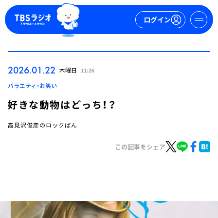
ログイン
マイページ
2026.01.22
木曜日
11:26
新規会員登録
ログイン
バラエティ・お笑い
好きな動物はどっち！？
高見沢俊彦のロックばん
この記事をシェア
今日の番組表
週間番組表
トピックス
TBS Podcast