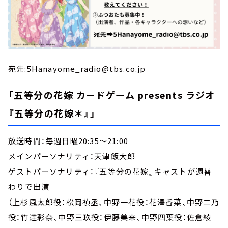
宛先:5Hanayome_radio@tbs.co.jp
「五等分の花嫁 カードゲーム presents ラジオ
『五等分の花嫁＊』」
放送時間：毎週日曜20:35～21:00
メインパーソナリティ：天津飯大郎
ゲストパーソナリティ：『五等分の花嫁』キャストが週替
わりで出演
（上杉風太郎役：松岡禎丞、中野一花役：花澤香菜、中野二乃
役：竹達彩奈、中野三玖役：伊藤美来、中野四葉役：佐倉綾