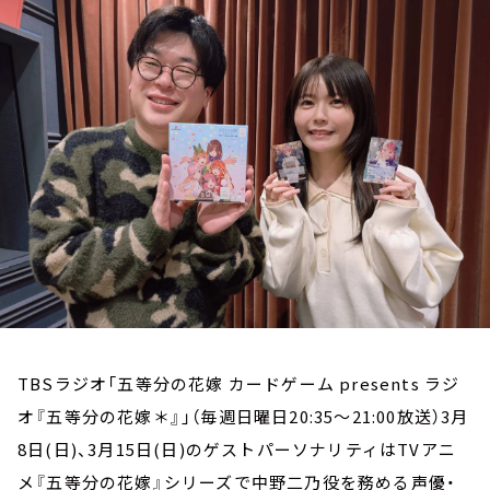
お知らせ
イベント・グッズ
YouTube
会社情報
TBSラジオ「五等分の花嫁 カードゲーム presents ラジ
オ『五等分の花嫁＊』」（毎週日曜日20:35～21:00放送）3月
8日(日)、3月15日(日)のゲストパーソナリティはTVアニ
メ『五等分の花嫁』シリーズで中野二乃役を務める声優・