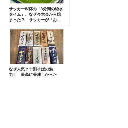
サッカーW杯の「3分間の給水
タイム」、なぜ今大会から始
まった？ サッカーが「お
金」に変わる仕組み
なぜ人気？十割そばの魅
力！ 最高に美味しかった
『山本かじの「国産十割そ
ば」』とは？【十割そば10種
食べ比べ】
おすすめPodcast・みうら五郎「もっち
ゅりんと映画ちいかわ 人魚の島のひみ
つ」
『映画ちいかわ 人魚の島のひみつ』を観
に行ったのはいいけれど…