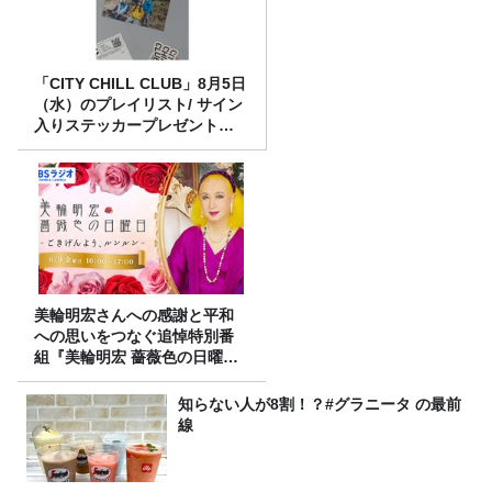
「CITY CHILL CLUB」8月5日
（水）のプレイリスト/ サイン
入りステッカープレゼント有
り
美輪明宏さんへの感謝と平和
への思いをつなぐ追悼特別番
組『美輪明宏 薔薇色の日曜日
～ごきげんよう、ルンルン
～』8/9（日）16時放送
知らない人が8割！？#グラニータ の最前
線