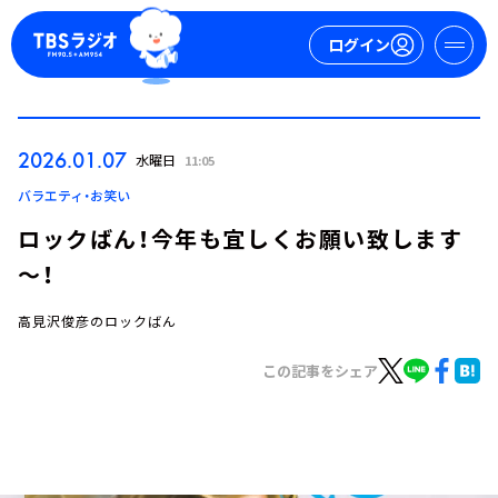
ログイン
マイページ
2026.01.07
水曜日
11:05
新規会員登録
ログイン
バラエティ・お笑い
ロックばん！今年も宜しくお願い致します
～！
高見沢俊彦のロックばん
この記事をシェア
今日の番組表
週間番組表
トピックス
TBS Podcast