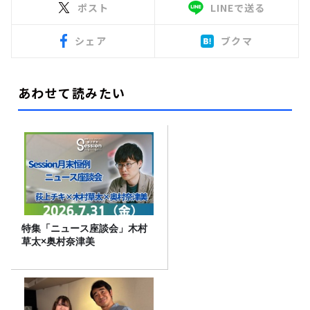
ポスト
LINEで送る
シェア
ブクマ
あわせて読みたい
特集「ニュース座談会」木村
草太×奥村奈津美