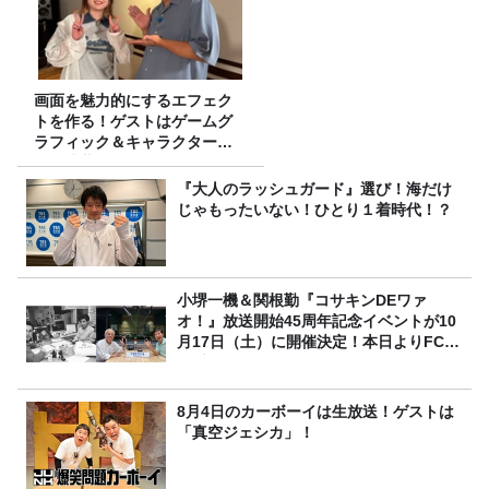
画面を魅力的にするエフェク
トを作る！ゲストはゲームグ
ラフィック＆キャラクター専
攻の遠藤里桜さん！
『大人のラッシュガード』選び！海だけ
じゃもったいない！ひとり１着時代！？
小堺一機＆関根勤『コサキンDEワァ
オ！』放送開始45周年記念イベントが10
月17日（土）に開催決定！本日よりFC先
行受付スタート！
8月4日のカーボーイは生放送！ゲストは
「真空ジェシカ」！