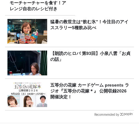
モーチャーチャーを食す！ア
レンジ自在のレシピ付き
猛暑の救世主は“飲む氷”！今注目のアイ
ススラリー5種飲み比べ
【朗読のヒロバ 第93回】小泉八雲「お貞
の話」
五等分の花嫁 カードゲーム presents ラ
ジオ『五等分の花嫁＊』 公開収録2026
開催決定！
Recommended by