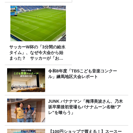
サッカーW杯の「3分間の給水
タイム」、なぜ今大会から始
まった？ サッカーが「お
金」に変わる仕組み
令和8年度「TBSこども音楽コンクー
ル」練馬地区大会レポート
JUNK バナナマン「梅澤美波さん、乃木
坂卒業後初登場もバナナムーン名物“ア
レ”を喰らう」
【100円ショップで買える！】スースー