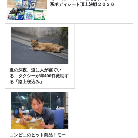
系ボディシート頂上決戦２０２６
夏の深夜、道に人が寝てい
る タクシーが年400件救助す
る「路上寝込み」
コンビニのヒット商品！モー