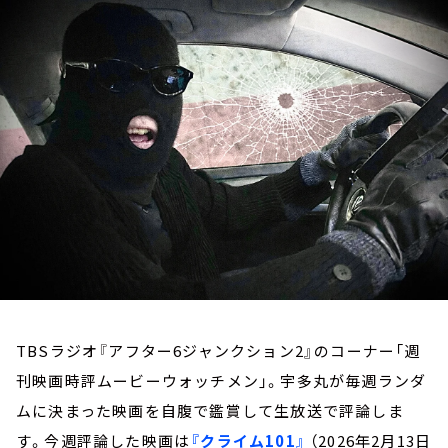
お知らせ
イベント・グッズ
YouTube
会社情報
TBSラジオ『アフター6ジャンクション2』のコーナー「週
刊映画時評ムービーウォッチメン」。宇多丸が毎週ランダ
ムに決まった映画を自腹で鑑賞して生放送で評論しま
す。今週評論した映画は
『クライム101』
（2026年2月13日