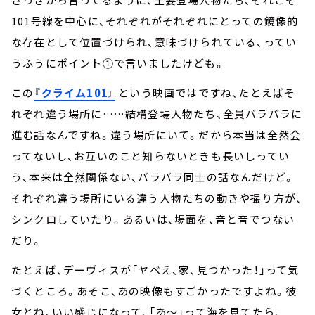
101号線を中心に、それぞれがそれぞれにとっての鏡像的
な存在として位置づけられ、意味づけられている、ってい
うふうにポイント①で言いましたけども。
この
『クライム101』
という映画ではですね、たとえばそ
れぞれ違う場所に……結構登場人物たち、全員バラバラに
進む話なんですね。違う場所にいて。だから本当は全然会
ってないし、お互いのこと知らないときも長いしってい
う、本来は全然関係ない、バラバラ同士の話なんだけど。
それぞれ違う場所にいる違う人物たちの動きや撮り方が、
シンクロしていたり。あるいは、場面を、音と音でつない
だり。
たとえば、デーヴィスが「ヤベえ、家、見つかった！」って気
づくところ。あそこ、あの映像もすごかったですよね。彼
女とね、いい感じになって、「あ～」って海を見てたら、