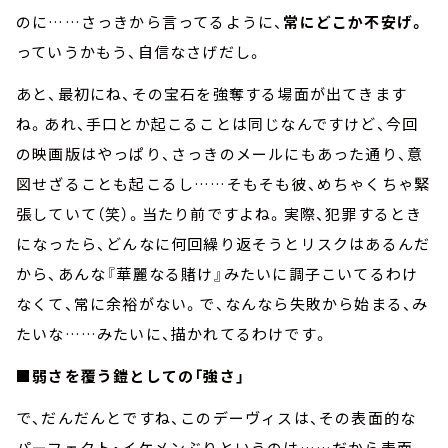
のに……さっきから言ってるように、
常にどこか不安げ。
っていうかもう、自信なさげだし。
あと、最初にね、その宝石を強奪する場面が出てきます
ね。あれ、手口とか起こることは同じなんですけど、今回
の映画版はやっぱり、さっきのメールにもあった通り、意
図せざることも起こるし……そもそも彼、めちゃくちゃ緊
張していて（笑）。当たり前ですよね。実際、犯罪するとき
になったら、どんなに何回繰り返そうとリスクはあるんだ
から、あんな『華麗なる賭け』みたいに調子こいてるわけ
なくて、常に余裕がない。で、なんなら失敗から始まる、み
たいな……みたいに、描かれてるわけです。
■弱さを覆う鎧としての「強さ」
で、だんだんとですね、このデーヴィスは、その表面的な
パーフェクト・イケメンぶりというのは……だから表面