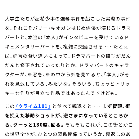
大学生たちが超希少本の強奪事件を起こした実際の事件
を、それこそバリー・キオガンはじめ俳優が演じるドラマ
パートと、本当の「本人」がインタビューを受けているド
キュメンタリーパートを、複雑に交錯させる……たとえ
ば、証言の食い違いによって、ドラマパートの描写がだん
だんと修正されていったりとか。ドラマパートのキャラ
クターが、車窓を、車の中から外を見てると、「本人」がそ
れを見返している、みたいな。そういう、ちょっとトリッ
キーな作りが目立つ作品ではあったんですけども。
この
『クライム101』
と並べて観返すと……ま
ず冒頭、街
を捉えた移動ショットが、逆さまになっているところか
ら、グーッと180度、回る。
そもそもこれが、この街とかこ
の世界全体が、ひとつの鏡像関係っていうか、裏返しのあ