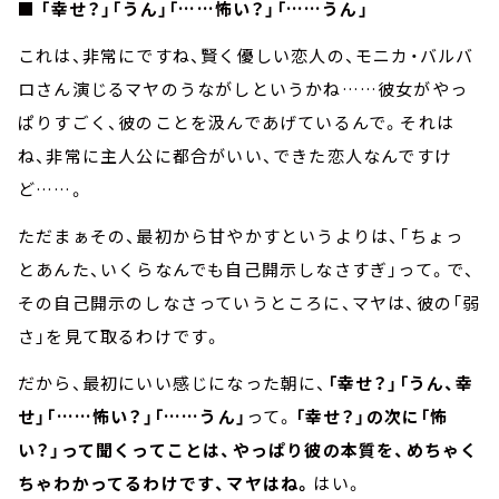
■ 「幸せ？」「うん」「……怖い？」「……うん」
これは、非常にですね、賢く優しい恋人の、モニカ・バルバ
ロさん演じるマヤのうながしというかね……彼女がやっ
ぱりすごく、彼のことを汲んであげているんで。それは
ね、非常に主人公に都合がいい、できた恋人なんですけ
ど……。
ただまぁその、最初から甘やかすというよりは、「ちょっ
とあんた、いくらなんでも自己開示しなさすぎ」って。で、
その自己開示のしなさっていうところに、マヤは、彼の「弱
さ」を見て取るわけです。
だから、最初にいい感じになった朝に、
「幸せ？」「うん、幸
せ」「……怖い？」「……うん」
って。
「幸せ？」の次に「怖
い？」って聞くってことは、やっぱり彼の本質を、めちゃく
ちゃわかってるわけです、マヤはね。
はい。