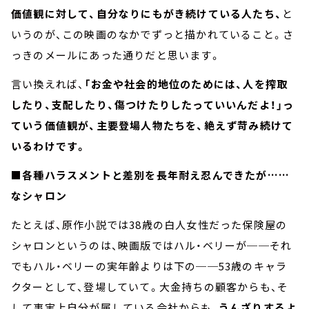
価値観に対して、自分なりにもがき続けている人たち、
と
いうのが、この映画のなかでずっと描かれていること。さ
っきのメールにあった通りだと思います。
言い換えれば、
「お金や社会的地位のためには、人を搾取
したり、支配したり、傷つけたりしたっていいんだよ！」っ
ていう価値観が、主要登場人物たちを、絶えず苛み続けて
いるわけです。
■各種ハラスメントと差別を長年耐え忍んできたが……
なシャロン
たとえば、原作小説では38歳の白人女性だった保険屋の
シャロンというのは、映画版ではハル・ベリーが──それ
でもハル・ベリーの実年齢よりは下の──53歳のキャラ
クターとして、登場していて。大金持ちの顧客からも、そ
して事実上自分が属している会社からも、
うんざりするよ