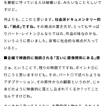
を厳密に守っている人は結構いる、みたいなことらしいで
すけど。
何よりも、ここだと思います。
社会派ドキュメンタリー的
な、「視点」ですね。
その視点の置き方が、とってもやっぱ
りバート・レイトンさんならではの、作品の味なのかな、
というふうに思いました。非常に社会的な視点が入って
いると。
■全編で映画的に強調される「互いに鏡像関係にある」感
さぁ、ということで、残りの時間でですね、ポイント③に
行こうと思いますけども。その、パート①で述べたような
アダプテーション、その原作からの翻案というのが、じゃ
あどのように映画的に落とし込まれてくるか？ってこと
なんですけどね。
さっきから言ってるように、主要登場人物たち、それこそ