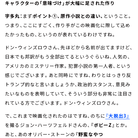
キャラクターの「意味づけ」が大幅に足された作り
宇多丸：
まず
ポイント①、原作小説との違い、
ということ。
つまり、ここにすごく、作り手がこの映画化に際して込め
たかったもの、というのが表れているわけですね。
ドン・ウィンズロウさん、先ほどから名前が出てますけど、
日本でも邦訳がもう全部出てるというぐらいね、人気の、
アメリカのミステリー作家。犯罪小説の第一人者、という
感じでございます。あと同時にですね、わりとはっきり反
トランプ的なと言いましょうか、政治的スタンス、意見み
たいなものを表明していて、そういう部分も非常に注目さ
れている方でございます。ドン・ウィンズロウさん。
で、これまで映画化されたのはですね、のちに
『大脱出3』
を撮るジョン・ハーツフェルドさんの、
『ボビーZ』
とか。
あと、あのオリバー・ストーンの
『野蛮なやつ