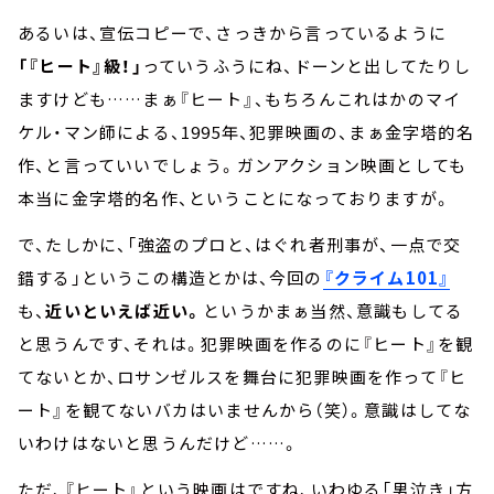
あるいは、宣伝コピーで、さっきから言っているように
「『ヒート』級！」
っていうふうにね、ドーンと出してたりし
ますけども……まぁ『ヒート』、もちろんこれはかのマイ
ケル・マン師による、1995年、犯罪映画の、まぁ金字塔的名
作、と言っていいでしょう。ガンアクション映画としても
本当に金字塔的名作、ということになっておりますが。
で、たしかに、「強盗のプロと、はぐれ者刑事が、一点で交
錯する」というこの構造とかは、今回の
『クライム101』
も、
近いといえば近い。
というかまぁ当然、意識もしてる
と思うんです、それは。犯罪映画を作るのに『ヒート』を観
てないとか、ロサンゼルスを舞台に犯罪映画を作って『ヒ
ート』を観てないバカはいませんから（笑）。意識はしてな
いわけはないと思うんだけど……。
ただ、『ヒート』という映画はですね、いわゆる「男泣き」方