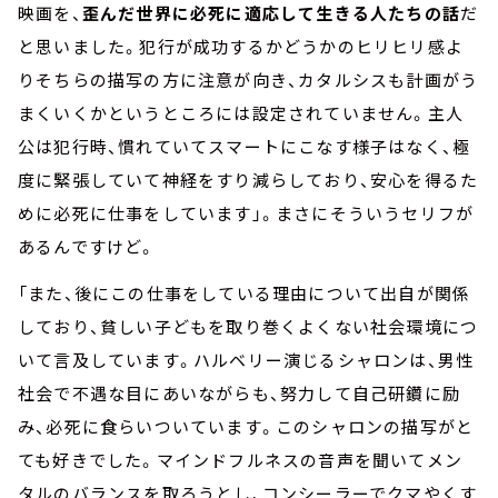
映画を、
歪んだ世界に必死に適応して生きる人たちの話
だ
と思いました。犯行が成功するかどうかのヒリヒリ感よ
りそちらの描写の方に注意が向き、カタルシスも計画がう
まくいくかというところには設定されていません。主人
公は犯行時、慣れていてスマートにこなす様子はなく、極
度に緊張していて神経をすり減らしており、安心を得るた
めに必死に仕事をしています」。まさにそういうセリフが
あるんですけど。
「また、後にこの仕事をしている理由について出自が関係
しており、貧しい子どもを取り巻くよくない社会環境につ
いて言及しています。ハルベリー演じるシャロンは、男性
社会で不遇な目にあいながらも、努力して自己研鑽に励
み、必死に食らいついています。このシャロンの描写がと
ても好きでした。マインドフルネスの音声を聞いてメン
タルのバランスを取ろうとし、コンシーラーでクマやくす