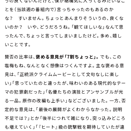
うの良くないんだけど、僕が結構気に入ってるみたいなこ
とを（当該週の番組内で）言っちゃったのもあるのか
な？ すいません。ちょっとあんまりそういうの、良くな
いのか？ いや、どうだろうね。「観てほしいな」なんて思
ったんで、ちょっと言ってしまいましたけど。多め、嬉し
いことです。
賛否の比率は、
褒める意見が「7割ちょっと」。
でも、この
塩梅もね、なんとなく想像はつくんですよ。主な褒める意
見は、「正統派クライムムービーとして文句なしに楽し
い」「思っていたのと違ったが、味わいのある現代的なテー
マの犯罪劇だった」「名優たちの演技とアンサンブルが光
る一品。原作の改編も上手い」などございました。一方、否
定的な意見は、「最後の展開がよくわからなかった。説明
不足では？」とか「後半につれて雑になり、突っ込みどころ
も増えていく」「『ヒート』級の銃撃戦を期待していたが違