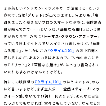
まぁ美しいアメリカン・マッスルカーが活躍する、という
意味で、当然
『ブリット』
が出てきますし。何よりも、「痕
跡をまったく残さないプロのスマートな泥棒に、保険調査
員が絡んできて……」というね、
『華麗なる賭け』
という映
画があります。のちに
『トーマス・クラウン・アフェアー』
っていう日本タイトルでリメイクされましたけど、『華麗
なる賭け』。たしかにこの
『クライム101』
の劇中犯罪と
通じるものが、あるといえばあるので。で、作中まさにそ
の『ブリット』と『華麗なる賭け』が、はっきり言及されて
いたりもするわけなんですけども。
特にこの映画版の
『クライム101』
のほうはですね、のち
ほど言いますけど、まず主人公……
全然スティーブ・マッ
クイーン感、ないです！（笑）
何よりまず、あんなに自信
たっぷりでもなければ、堂々ともしていない。なんなら常